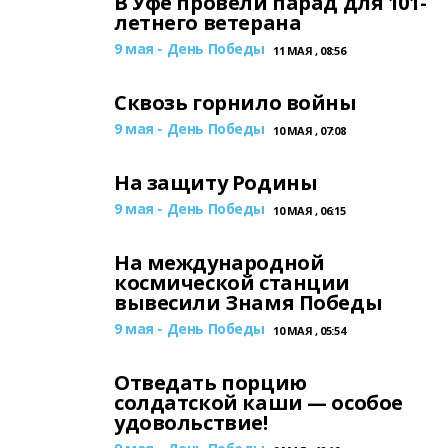
В Уфе провели парад для 101-
летнего ветерана
9 мая - День Победы
11 МАЯ , 08:56
Сквозь горнило войны
9 мая - День Победы
10 МАЯ , 07:08
На защиту Родины
9 мая - День Победы
10 МАЯ , 06:15
На международной
космической станции
вывесили Знамя Победы
9 мая - День Победы
10 МАЯ , 05:54
Отведать порцию
солдатcкой каши — особое
удовольствие!