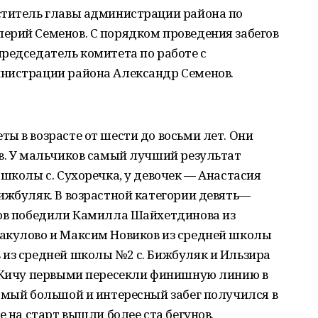
ститель главы администрации района по
ерий Семенов. С порядком проведения забегов
редседатель комитета по работе с
нистрации района Александр Семенов.
ы в возрасте от шести до восьми лет. Они
в. У мальчиков самый лучший результат
 школы с. Сухоречка, у девочек — Анастасия
ижбуляк. В возрастной категории девять—
ров победили Камилла Шайхетдинова из
акулово и Максим Новиков из средней школы
 из средней школы №2 с. Бижбуляк и Ильзира
к-Кичу первыми пересекли финишную линию в
амый большой и интересный забег получился в
е на старт вышли более ста бегунов.