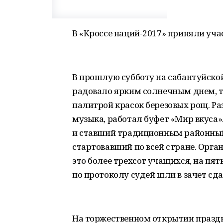
В «Кроссе наций-2017» приняли учас
В прошлую субботу на сабантуйско
радовало ярким солнечным днем, т
палитрой красок березовых рощ. Ра
музыка, работал буфет «Мир вкуса
и ставший традиционным районный
стартовавший по всей стране. Орга
это более трехсот учащихся, на пят
по протоколу судей шли в зачет сд
На торжественном открытии празд