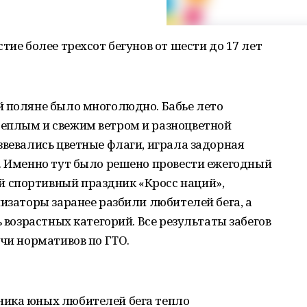
тие более трехсот бегунов от шести до 17 лет
й поляне было многолюдно. Бабье лето
еплым и свежим ветром и разноцветной
звевались цветные флаги, играла задорная
». Именно тут было решено провести ежегодный
 спортивный праздник «Кросс наций»,
низаторы заранее разбили любителей бега, а
ь возрастных категорий. Все результаты забегов
ачи нормативов по ГТО.
ника юных любителей бега тепло