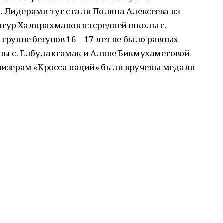
. Лидерами тут стали Полина Алексеева из
ртур Халирахманов из средней школы с.
в группе бегунов 16—17 лет не было равных
лы с. Елбулактамак и Алине Бикмухаметовой
призерам «Кросса наций» были вручены медали