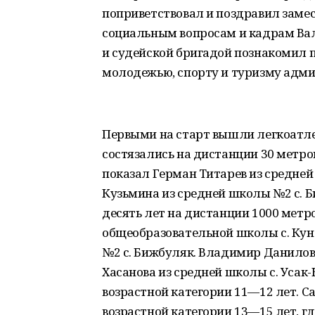
поприветствовал и поздравил заме
социальным вопросам и кадрам Вал
и судейской бригадой познакомил п
молодежью, спорту и туризму адми
Первыми на старт вышли легкоатлет
состязались на дистанции 30 метро
показал Герман Титарев из средней
Кузьмина из средней школы №2 с. Б
десять лет на дистанции 1000 мет
общеобразовательной школы с. Кун
№2 с. Бижбуляк. Владимир Данилов
Хасанова из средней школы с. Уса
возрастной категории 11—12 лет. С
возрастной категории 13—15 лет, гд