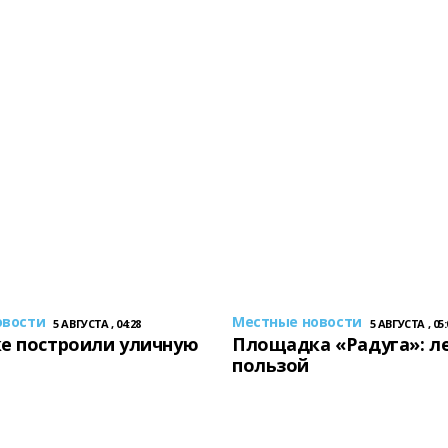
овости
Местные новости
5 АВГУСТА , 04:28
5 АВГУСТА , 05:
е построили уличную
Площадка «Радуга»: ле
пользой