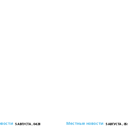
овости
Местные новости
5 АВГУСТА , 04:28
5 АВГУСТА , 05: