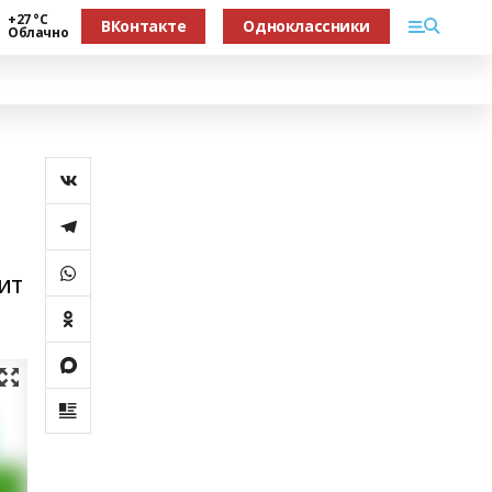
+27 °С
ВКонтакте
Одноклассники
Облачно
ит