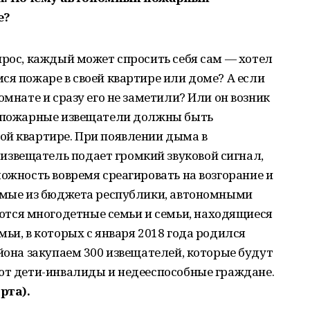
е?
прос, каждый может спросить себя сам — хотел
ся пожаре в своей квартире или доме? А если
омнате и сразу его не заметили? Или он возник
е пожарные извещатели должны быть
ой квартире. При появлении дыма в
звещатель подает громкий звуковой сигнал,
можность вовремя среагировать на возгорание и
яемые из бюджета республики, автономными
ся многодетные семьи и семьи, находящиеся
ьи, в которых с января 2018 года родился
айона закупаем 300 извещателей, которые будут
ают дети-инвалиды и недееспособные граждане.
рта).