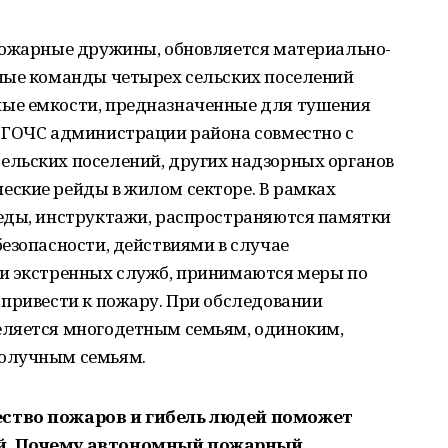
пожарные дружины, обновляется материально-
ные команды четырех сельских поселений
ые емкости, предназначенные для тушения
 ГОЧС администрации района совместно с
льских поселений, других надзорных органов
ские рейды в жилом секторе. В рамках
еды, инструктажи, распространяются памятки
езопасности, действиями в случае
и экстренных служб, принимаются меры по
 привести к пожару. При обследовании
еляется многодетным семьям, одиноким,
олучным семьям.
ство пожаров и гибель людей поможет
й. Почему автономный пожарный