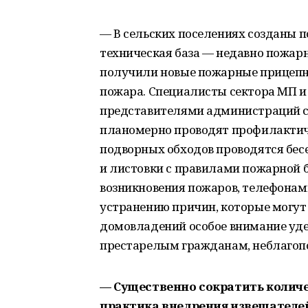
— В сельских поселениях созданы 
техническая база — недавно пожар
получили новые пожарные прицепн
пожара. Специалисты сектора МП и
представителями администраций се
планомерно проводят профилактиче
подворных обходов проводятся бес
и листовки с правилами пожарной б
возникновения пожаров, телефонам
устранению причин, которые могут
домовладений особое внимание уд
престарелым гражданам, неблагоп
— Существенно сократить количе
практика внедрения извещателе