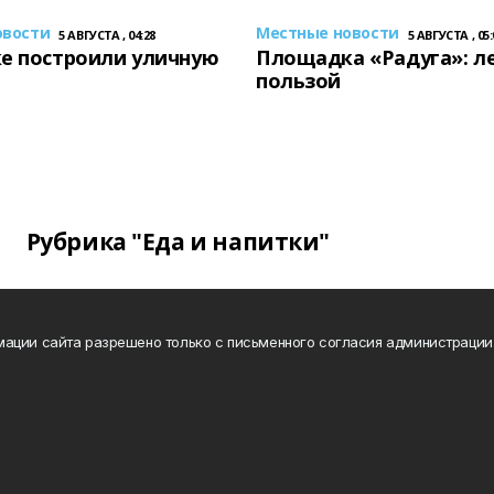
овости
Местные новости
5 АВГУСТА , 04:28
5 АВГУСТА , 05:
е построили уличную
Площадка «Радуга»: ле
пользой
Рубрика "Еда и напитки"
ации сайта разрешено только с письменного согласия администрации