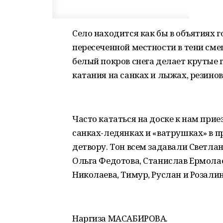
Село находится как бы в объятиях г
пересеченной местности в тени сме
белый покров снега делает крутые
катания на санках и лыжах, резино
Часто кататься на доске к нам при
санках-ледянках и «ватрушках» в 
детвору. Тон всем задавали Светла
Ольга Федотова, Станислав Ермолае
Николаева, Тимур, Руслан и Розали
Наргиза МАСАБИРОВА.