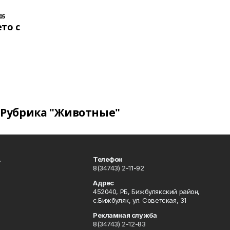
05
то с
Рубрика "Животные"
.
Телефон
8(34743) 2-11-92
Адрес
452040, РБ, Бижбулякский район,
с.Бижбуляк, ул. Советская, 31
Рекламная служба
8(34743) 2-12-83