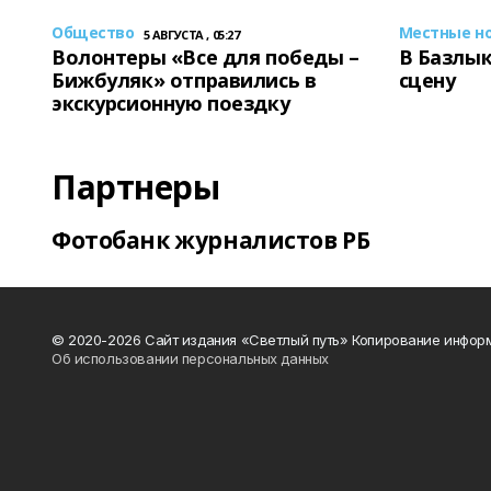
Общество
Местные н
5 АВГУСТА , 05:27
Волонтеры «Все для победы –
В Базлык
Бижбуляк» отправились в
сцену
экскурсионную поездку
Партнеры
Фотобанк журналистов РБ
© 2020-2026 Сайт издания «Светлый путь» Копирование информ
Об использовании персональных данных