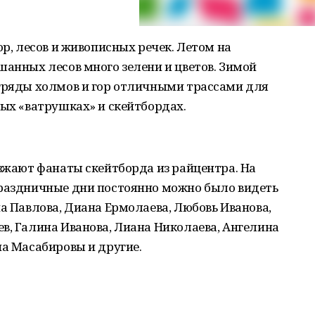
ор, лесов и живописных речек. Летом на
шанных лесов много зелени и цветов. Зимой
 гряды холмов и гор отличными трассами для
вых «ватрушках» и скейтбордах.
езжают фанаты скейтборда из райцентра. На
праздничные дни постоянно можно было видеть
на Павлова, Диана Ермолаева, Любовь Иванова,
в, Галина Иванова, Лиана Николаева, Ангелина
на Масабировы и другие.