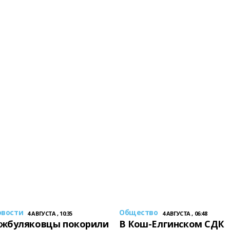
овости
Общество
4 АВГУСТА , 10:35
4 АВГУСТА , 06:48
жбуляковцы покорили
В Кош-Елгинском СДК