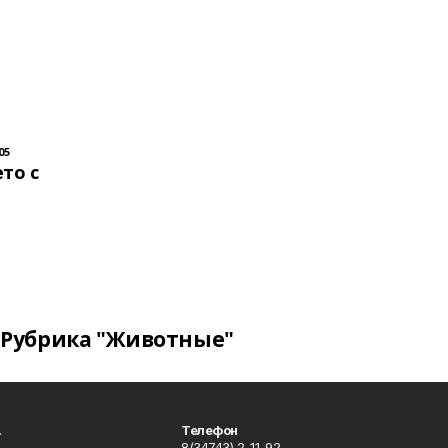
05
то с
Рубрика "Животные"
.
Телефон
8(34743) 2-11-92