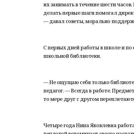
их занимать в течение шести часов.
делать первые шаги помогал дире
— давал советы, морально поддерж
С первых дней работы в школе и по 
школьной библиотеки.
— Не ощущаю себя только библиоте
педагог. — Всегда в работе. Предмет
то мере друг с другом переплетают
Четыре года Нина Яковлевна работа
теплотой вспоминает своего настав