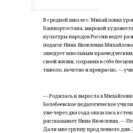
В средней школе с. Михайловка уро
Башкортостана, мировой художеств
культуры народов России ведет ра
педагог Нина Яковлевна Михайлова.
заведует школьным краеведческим 
своей жизни, сохранив в себе бесц
тяжело, почетно и прекрасно, — учи
— Родилась и выросла в Михайловк
Белебеевское педагогическое учили
уже через два года оказалась в сте
рассказывает Нина Яковлевна. — П
Дали мне группу продленного дня. 