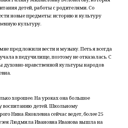
питания детей, работы с родителями. Со
ести новые предметы: историю и культуру
венную культуру.
мне предложили вести и музыку. Петь я всегда
чала в педучилище, поэтому не отказалась. С
ы духовно-нравственной культуры народов
евна.
лько хорошее. На уроках она большое
у воспитанию детей. Школьному
ого Нина Яковлевна сейчас ведет, более 25
музея Людмила Ивановна Иванова вышла на