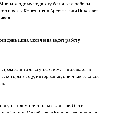
 Мне, молодому педагогу без опыта работы,
ктор школы Константин Арсентьевич Николаев
ивал.
сей день Нина Яковлевна ведет работу
карем или только учителем, — признается
ы, которые веду, интересные, они даже в какой-
ся.
ла учителем начальных классов. Она с
ника Галину Михайловну Белоногову, которая