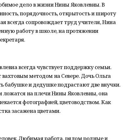
юбимое дело в жизни Нины Яковлевны. В
енность, порядочность, открытость и широту
рая всегда сопровождает труд учителя, Нина
енную работу в школе, на протяжении
екретаря.
влевна всегда чувствует поддержку семьи.
 вахтовым методом на Севере. Дочь Ольга
сть бабушке и дедушке подрастают две внучки.
ом ложатся на плечи Нины Яковлевны, она
лекается фотографией, цветоводством. Как
стка засажена цветами.
человек. Любимая работа, рядом родные и