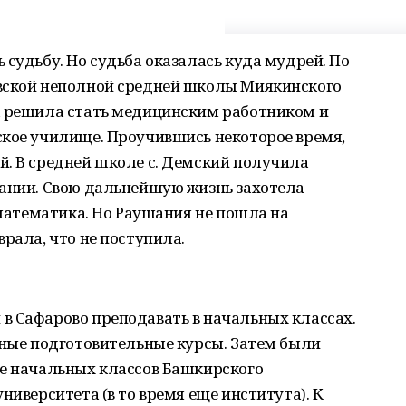
 судьбу. Но судьба оказалась куда мудрей. По
вской неполной средней школы Миякинского
а решила стать медицинским работником и
ское училище. Проучившись некоторое время,
й. В средней школе с. Демский получила
вании. Свою дальнейшую жизнь захотела
 математика. Но Раушания не пошла на
рала, что не поступила.
в Сафарово преподавать в начальных классах.
чные подготовительные курсы. Затем были
те начальных классов Башкирского
ниверситета (в то время еще института). К