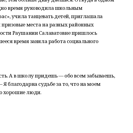
 одно время руководила школьным
с», учила танцевать детей, приглашала
л призовые места на разных районных
нности Раушании Салаватовне пришлось
вшееся время заняла работа социального
ть. А в школу придешь — обо всем забываешь,
 Я благодарна судьбе за то, что на моем
о хорошие люди.