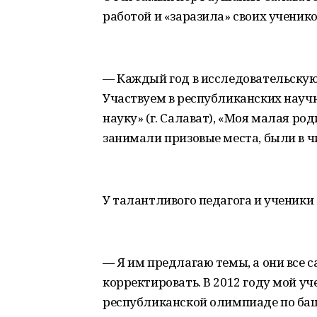
работой и «заразила» своих ученико
— Каждый год в исследовательскую
Участвуем в республиканских науч
науку» (г. Салават), «Моя малая ро
занимали призовые места, были в ч
У талантливого педагога и ученики
— Я им предлагаю темы, а они все с
корректировать. В 2012 году мой у
республиканской олимпиаде по баш