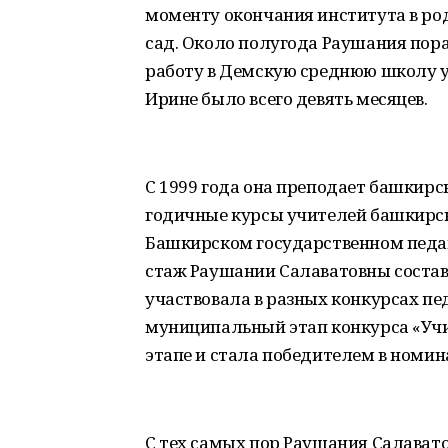
моменту окончания института в ро
сад. Около полугода Раушания пор
работу в Демскую среднюю школу у
Ирине было всего девять месяцев.
С 1999 года она преподает башкирс
годичные курсы учителей башкирск
Башкирском государственном педаг
стаж Раушании Салаватовны составл
участвовала в разных конкурсах пед
муниципальный этап конкурса «Учи
этапе и стала победителем в номин
С тех самых пор Раушания Салават