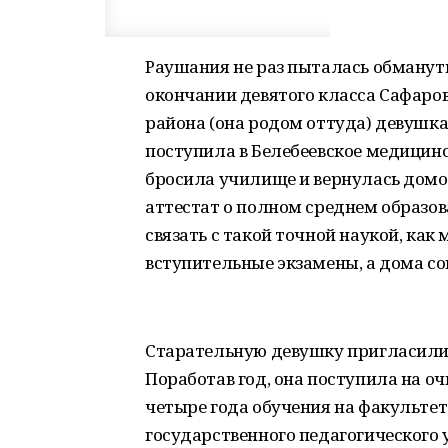
Раушания не раз пыталась обмануть
окончании девятого класса Сафаро
района (она родом оттуда) девушк
поступила в Белебеевское медицин
бросила училище и вернулась домо
аттестат о полном среднем образо
связать с такой точной наукой, как
вступительные экзамены, а дома сов
Старательную девушку пригласили 
Поработав год, она поступила на о
четыре года обучения на факульте
государственного педагогического у