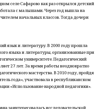
дном селе Сафарово как раз открылся детский
аботала с малышами. Через год вышла на
чителем начальных классов. Тогда дочери
кий язык и литературу. В 2000 году прошла
ого языка и литературы, организованные при
огическом университете. Педагогический
яет 27 лет. За время работы неоднократно
агогического мастерства. В 2010 году, пройдя
тель года», участвовала в республиканском
ации «Использование народной педагогики».
овна заинтересовалась исследовательской