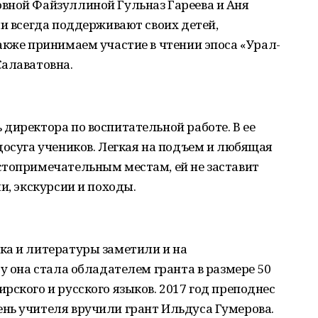
вной Файзуллиной Гульназ Гареева и Аня
ли всегда поддерживают своих детей,
акже принимаем участие в чтении эпоса «Урал-
Салаватовна.
директора по воспитательной работе. В ее
досуга учеников. Легкая на подъем и любящая
стопримечательным местам, ей не заставит
и, экскурсии и походы.
ка и литературы заметили и на
у она стала обладателем гранта в размере 50
рского и русского языков. 2017 год преподнес
нь учителя вручили грант Ильдуса Гумерова.