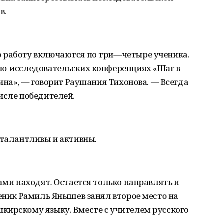
в.
 работу включаются по три—четыре ученика.
но-исследовательских конференциях «Шаг в
дина», — говорит Раушания Тихонова. — Всегда
исле победителей.
 талантливы и активны.
ами находят. Остается только направлять и
ченик Рамиль Янышев занял второе место на
кирскому языку. Вместе с учителем русского