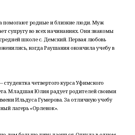
да помогают родные и близкие люди. Муж
 супругу во всех начинаниях. Они знакомы
 средней школе с. Демский. Первая любовь
оженились, когда Раушания окончила учебу в
 студентка четвертого курса Уфимского
ета. Младшая Юлия радует родителей своими
имени Ильдуса Гумерова. За отличную учебу
ный лагерь «Орленок».
е, тем больше диву даешься. Откуда в одном