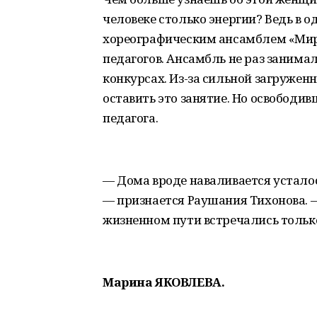
человеке столько энергии? Ведь в
хореографическим ансамблем «Мира
педагогов. Ансамбль не раз занима
конкурсах. Из-за сильной загруже
оставить это занятие. Но освободи
педагога.
— Дома вроде наваливается усталос
— признается Раушания Тихонова. —
жизненном пути встречались тольк
Марина ЯКОВЛЕВА.