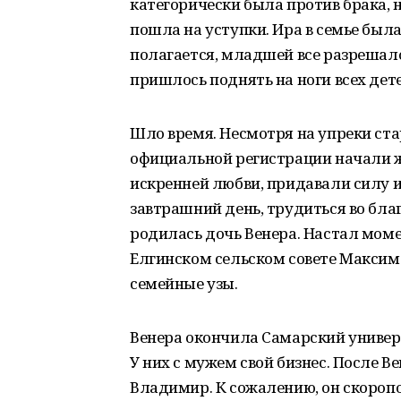
категорически была против брака, 
пошла на уступки. Ира в семье был
полагается, младшей все разрешало
пришлось поднять на ноги всех дет
Шло время. Несмотря на упреки ста
официальной регистрации начали ж
искренней любви, придавали силу
завтрашний день, трудиться во благ
родилась дочь Венера. Настал момен
Елгинском сельском совете Максим
семейные узы.
Венера окончила Самарский универси
У них с мужем свой бизнес. После 
Владимир. К сожалению, он скороп