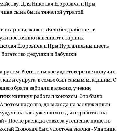
озяйству. Для Николая Егоровича и Иры
чина сына была тяжелой утратой.
 старшая, живет в Белебее, работает в
внуки постоянно навещают старших
Николая Егоровича и Иры Нургалиевны шесть
но богатство дедушки и бабушки!
а рулем. Водительское удостоверение получил
, как и супруга, в семье был самым младшим. С
шего брата забрали в армию, ученик
етних каникул работал конюхом. Это было
 А потом надолго, до выхода на заслуженный
Будучи на заслуженном отдыхе, работал на
й». После распада совхоза утешение нашел в
колай Егорович был удостоен значка «Ударник