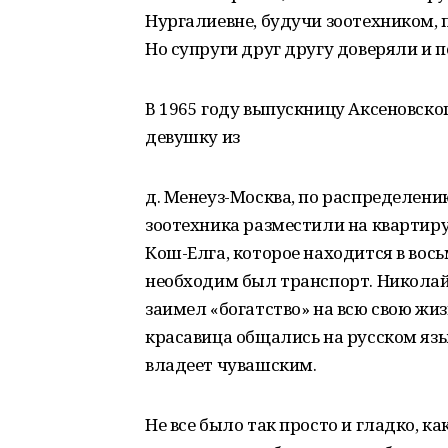
Нургалиевне, будучи зоотехником,
Но супруги друг другу доверяли и 
В 1965 году выпускницу Аксеновско
девушку из
д. Менеуз-Москва, по распределен
зоотехника разместили на квартиру
Кош-Елга, которое находится в вос
необходим был транспорт. Никола
заимел «богатство» на всю свою жиз
красавица общались на русском язы
владеет чувашским.
Не все было так просто и гладко, 