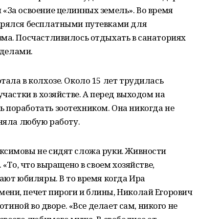
«За освоение целинных земель». Во время
щрялся бесплатными путевками для
зма. Посчастливилось отдыхать в санаториях
еделами.
тала в колхозе. Около 15 лет трудилась
участки в хозяйстве. А перед выходом на
 поработать зоотехником. Она никогда не
лняла любую работу.
ксимовы не сидят сложа руки. Живности
 «То, что выращено в своем хозяйстве,
дают юбиляры. В то время когда Ира
ени, печет пироги и блины, Николай Егорович
котиной во дворе. «Все делает сам, никого не