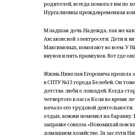
родителей, всегда помогал им по х
Нургалиевны преждевременная кон
Младшая дочь Надежда, так же как и
Аксаковской электросети. Дети и 
Максимовых, помогают во всем. У 
внуков и пять правнуков. Вот где о
Жизнь Николая Егоровича прошла з
в СПТУ №13 города Белебей. Он тоже
детства любил лошадей. Когда стар
четвертого класса Коля во время л
начало его трудовой деятельности.
отдых, вожжи поменял на баранку. 
заправке совхоза «Новомихайловски
домашнем хозяйстве. За заслуги Ни