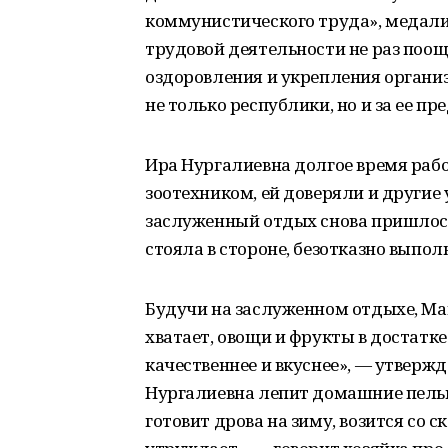
коммунистического труда», медали 
трудовой деятельности не раз поо
оздоровления и укрепления органи
не только республики, но и за ее пр
Ира Нургалиевна долгое время рабо
зоотехником, ей доверяли и другие 
заслуженный отдых снова пришлось
стояла в стороне, безотказно выпо
Будучи на заслуженном отдыхе, Ма
хватает, овощи и фрукты в достатке.
качественнее и вкуснее», — утверж
Нургалиевна лепит домашние пельм
готовит дрова на зиму, возится со с