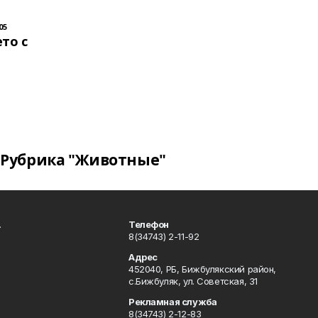
05
то с
Рубрика "Животные"
.
Телефон
8(34743) 2-11-92
Адрес
452040, РБ, Бижбулякский район,
с.Бижбуляк, ул. Советская, 31
Рекламная служба
8(34743) 2-12-83