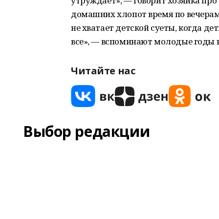
утруждает», — говорит хозяйка про 
домашних хлопот время по вечерам
не хватает детской суеты, когда де
все», — вспоминают молодые годы 
Читайте нас
Выбор редакции