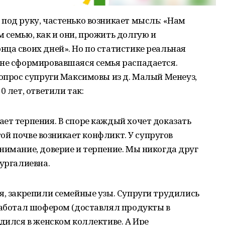
под руку, частенько возникает мысль: «Нам
 семью, как и они, прожить долгую и
ца своих дней». Но по статистике реальная
 не сформировавшаяся семья распадается.
вопрос супруги Максимовы из д. Малый Менеуз,
0 лет, ответили так:
ет терпения. В споре каждый хочет доказать
этой почве возникает конфликт. У супругов
нимание, доверие и терпение. Мы никогда друг
Нургалиевна.
я, закрепили семейные узы. Супруги трудились
работал шофером (доставлял продукты в
удился в женском коллективе. А Ире