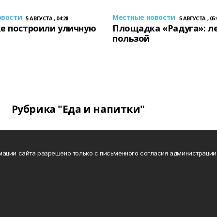
овости
Местные новости
5 АВГУСТА , 04:28
5 АВГУСТА , 05:
е построили уличную
Площадка «Радуга»: ле
пользой
Рубрика "Еда и напитки"
ации сайта разрешено только с письменного согласия администрации