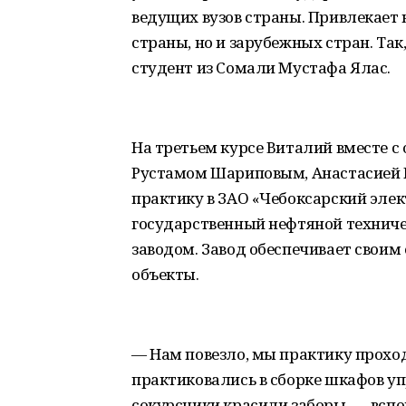
ведущих вузов страны. Привлекает 
страны, но и зарубежных стран. Та
студент из Сомали Мустафа Ялас.
На третьем курсе Виталий вместе 
Рустамом Шариповым, Анастасией 
практику в ЗАО «Чебоксарский эле
государственный нефтяной техниче
заводом. Завод обеспечивает сво
объекты.
— Нам повезло, мы практику прохо
практиковались в сборке шкафов у
сокурсники красили заборы, — всп