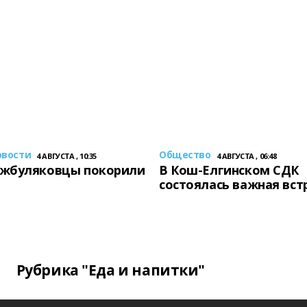
овости
Общество
4 АВГУСТА , 10:35
4 АВГУСТА , 06:48
жбуляковцы покорили
В Кош-Елгинском СДК
состоялась важная вст
Рубрика "Еда и напитки"