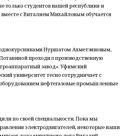
не только студентов нашей республики и
к, вместе с Виталием Михайловым обучается
с однокурсниками Нуршатом Ахметзяновым,
Потаниной проходил производственную
ктроаппаратный завод». Уфимский
ский университет тесно сотрудничает с
им оборудованием нефтегазовые промышленные
дили по своей специальности. Пока мы
правления электродвигателей, некоторые наши
оминает дела минувшего лета Виталий.