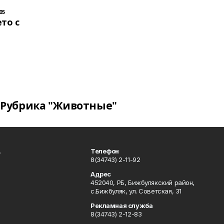
05
то с
Рубрика "Животные"
.
Телефон
8(34743) 2-11-92
Адрес
452040, РБ, Бижбулякский район,
с.Бижбуляк, ул. Советская, 31
Рекламная служба
8(34743) 2-12-83