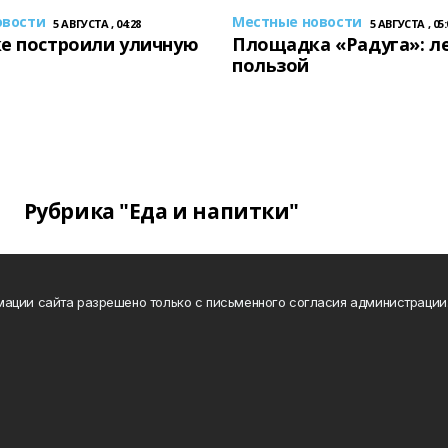
овости
Местные новости
5 АВГУСТА , 04:28
5 АВГУСТА , 05:
е построили уличную
Площадка «Радуга»: ле
пользой
Рубрика "Еда и напитки"
ации сайта разрешено только с письменного согласия администрации