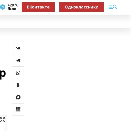
+29 °С
ВКонтакте
Одноклассники
Ясно
р