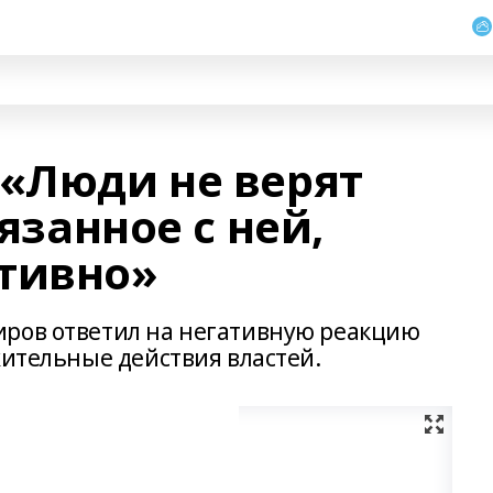
 «Люди не верят
вязанное с ней,
тивно»
иров ответил на негативную реакцию
жительные действия властей.