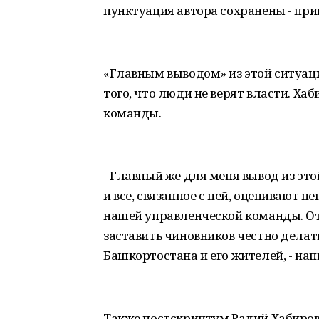
пунктуация автора сохранены - прим
«Главным выводом» из этой ситуац
того, что люди не верят власти. Хаб
команды.
- Главный же для меня вывод из этой
и все, связанное с ней, оценивают н
нашей управленческой команды. От 
заставить чиновников честно делать
Башкортостана и его жителей, - нап
Также постскриптум Радий Хабиров