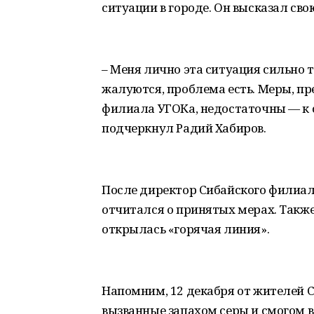
ситуации в городе. Он высказал сво
– Меня лично эта ситуация сильно т
жалуются, проблема есть. Меры, п
филиала УГОКа, недостаточны — к с
подчеркнул Радий Хабиров.
После директор Сибайского филиал
отчитался о принятых мерах. Также
открылась «горячая линия».
Напомним, 12 декабря от жителей 
вызванные запахом серы и смогом в