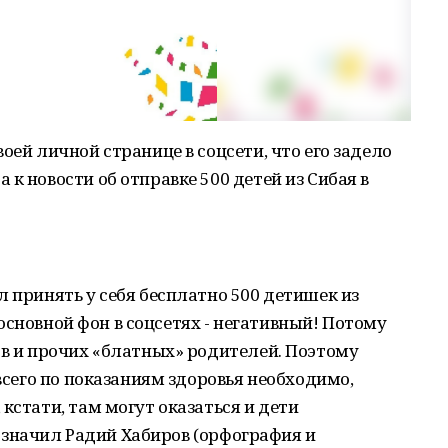
оей личной странице в соцсети, что его задело
к новости об отправке 500 детей из Сибая в
л принять у себя бесплатно 500 детишек из
) основной фон в соцсетях - негативный! Потому
ов и прочих «блатных» родителей. Поэтому
 всего по показаниям здоровья необходимо,
кстати, там могут оказаться и дети
обозначил Радий Хабиров (орфография и