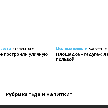
овости
Местные новости
5 АВГУСТА , 04:28
5 АВГУСТА , 05:
е построили уличную
Площадка «Радуга»: ле
пользой
Рубрика "Еда и напитки"