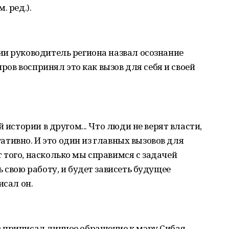
. ред.).
ии руководитель региона назвал осознание
иров воспринял это как вызов для себя и своей
 истории в другом... Что люди не верят власти,
егативно. И это один из главных вызовов для
того, насколько мы справимся с задачей
 свою работу, и будет зависеть будущее
исал он.
 приписал личное обращение к мэру Сибая