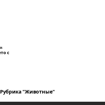
05
то с
Рубрика "Животные"