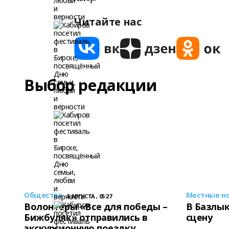
Читайте нас
Выбор редакции
Общество
Местные н
5 АВГУСТА , 05:27
Волонтеры «Все для победы –
В Базлык
Бижбуляк» отправились в
сцену
экскурсионную поездку