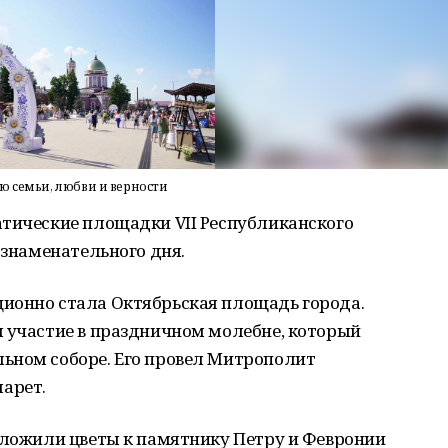
ю семьи, любви и верности
атические площадки VII Республиканского
 знаменательного дня.
ионно стала Октябрьская площадь города.
л участие в праздничном молебне, который
ьном соборе. Его провел Митрополит
арет.
зложили цветы к памятнику Петру и Февронии