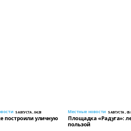
овости
Местные новости
5 АВГУСТА , 04:28
5 АВГУСТА , 05:
е построили уличную
Площадка «Радуга»: ле
пользой