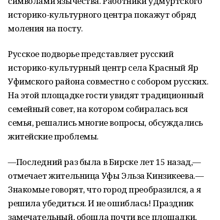
символами язычества. Работники удмуртского
историко-культурного центра покажут обряд
моления на посту.
Русское подворье представляет русский
историко-культурный центр села Красный Яр
Уфимского района совместно с собором русских.
На этой площадке гости увидят традиционный
семейный совет, на котором собиралась вся
семья, решались многие вопросы, обсуждались
житейские проблемы.
—Последний раз была в Бирске лет 15 назад,—
отмечает жительница Уфы Эльза Кинзикеева.—
Знакомые говорят, что город преобразился, а я
решила убедиться. И не ошиблась! Праздник
замечательный, обошла почти все площадки,