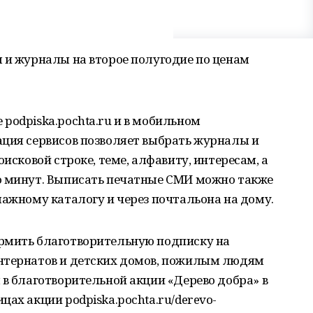
 и журналы на второе полугодие по ценам
podpiska.pochta.ru и в мобильном
ация сервисов позволяет выбрать журналы и
оисковой строке, теме, алфавиту, интересам, а
о минут. Выписать печатные СМИ можно также
мажному каталогу и через почтальона на дому.
рмить благотворительную подписку на
нтернатов и детских домов, пожилым людям
 в благотворительной акции «Дерево добра» в
ах акции podpiska.pochta.ru/derevo-