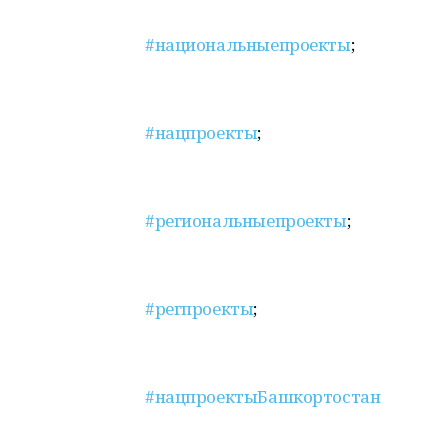
#национальныепроекты
;
#нацпроекты
;
#региональныепроекты
;
#регпроекты
;
#нацпроектыБашкортостан