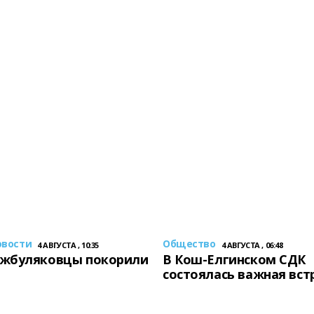
овости
Общество
4 АВГУСТА , 10:35
4 АВГУСТА , 06:48
жбуляковцы покорили
В Кош-Елгинском СДК
состоялась важная вст