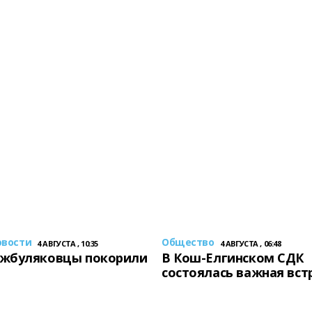
овости
Общество
4 АВГУСТА , 10:35
4 АВГУСТА , 06:48
жбуляковцы покорили
В Кош-Елгинском СДК
состоялась важная вст