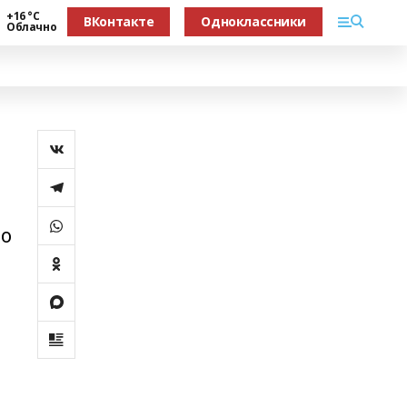
+16 °С
ВКонтакте
Одноклассники
Облачно
ло