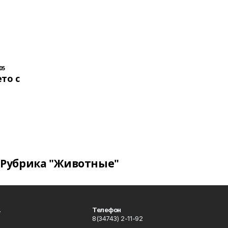
05
то с
Рубрика "Животные"
.
Телефон
8(34743) 2-11-92