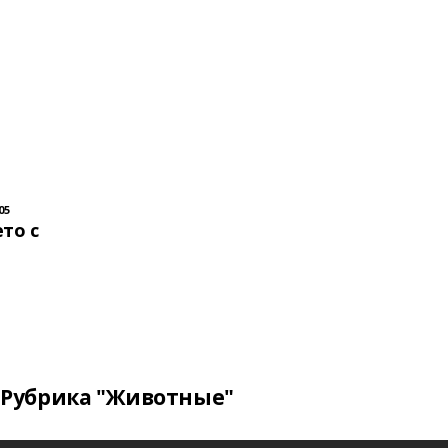
05
то с
Рубрика "Животные"