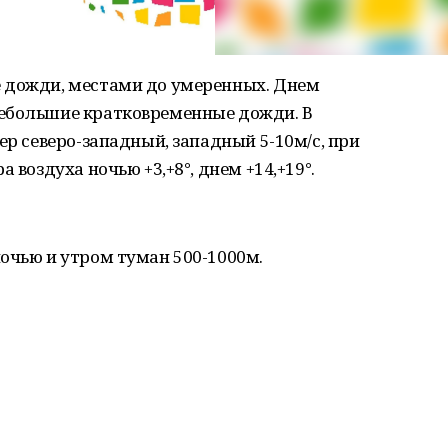
 дожди, местами до умеренных. Днем
небольшие кратковременные дожди. В
ер северо-западный, западный 5-10м/с, при
 воздуха ночью +3,+8°, днем +14,+19°.
очью и утром туман 500-1000м.