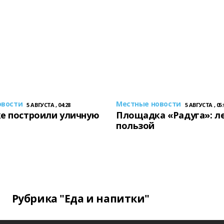
овости
Местные новости
5 АВГУСТА , 04:28
5 АВГУСТА , 05:
е построили уличную
Площадка «Радуга»: ле
пользой
Рубрика "Еда и напитки"