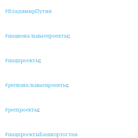
#ВладимирПутин
#национальныепроекты
;
#нацпроекты
;
#региональныепроекты
;
#регпроекты
;
#нацпроектыБашкортостан