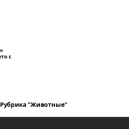
05
то с
Рубрика "Животные"