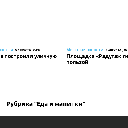
овости
Местные новости
5 АВГУСТА , 04:28
5 АВГУСТА , 05:
е построили уличную
Площадка «Радуга»: ле
пользой
Рубрика "Еда и напитки"