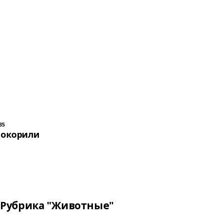
35
покорили
Рубрика "Животные"