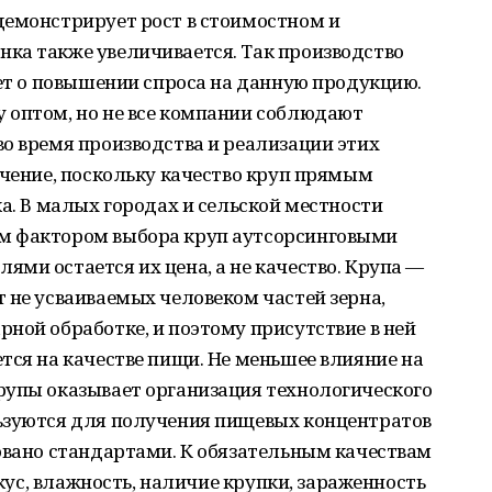
демонстрирует рост в стоимостном и
ка также увеличивается. Так производство
ует о повышении спроса на данную продукцию.
 оптом, но не все компании соблюдают
о время производства и реализации этих
ачение, поскольку качество круп прямым
ка. В малых городах и сельской местности
м фактором выбора круп аутсорсинговыми
ми остается их цена, а не качество. Крупа —
 не усваиваемых человеком частей зерна,
ной обработке, и поэтому присутствие в ней
тся на качестве пищи. Не меньшее влияние на
рупы оказывает организация технологического
ьзуются для получения пищевых концентратов
овано стандартами. К обязательным качествам
вкус, влажность, наличие крупки, зараженность