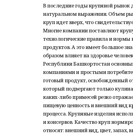
В последние годы крупяной рынок 
натуральном выражении. Объем рын
круп идет вверх, что свидетельств
Многие компании поставляют крупу
технологические правила и нормы в
продуктов. А это имеет большое зн
образом влияет на здоровье челове
Республики Башкортостан основны
компаниями и простыми потребителя
готовый продукт, освобожденный от
который подвергают только кулинар
каких-либо примесей резко отражае
пищевую ценность и внешний вид к
процесса. Крупяные изделия испол
и консервов. Качество круп нормир
относят: внешний вид, цвет, запах, 