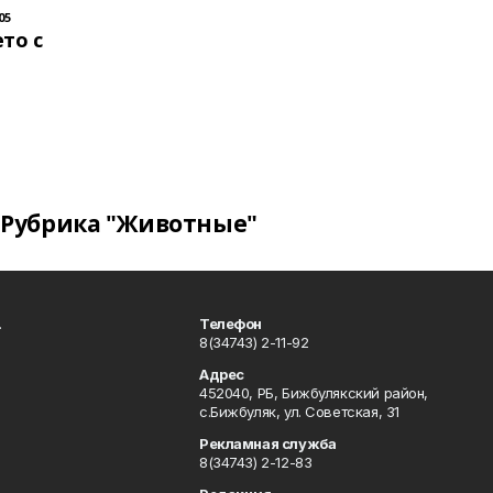
05
то с
Рубрика "Животные"
.
Телефон
8(34743) 2-11-92
Адрес
452040, РБ, Бижбулякский район,
с.Бижбуляк, ул. Советская, 31
Рекламная служба
8(34743) 2-12-83