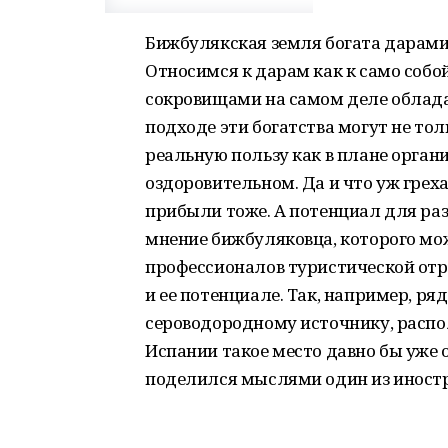
Бижбулякская земля богата дарами 
Относимся к дарам как к само собо
сокровищами на самом деле облада
подходе эти богатства могут не тол
реальную пользу как в плане органи
оздоровительном. Да и что уж грех
прибыли тоже. А потенциал для раз
мнение бижбуляковца, которого мож
профессионалов туристической отр
и ее потенциале. Так, например, ря
сероводородному источнику, распо
Испании такое место давно бы уже
поделился мыслями один из иностр