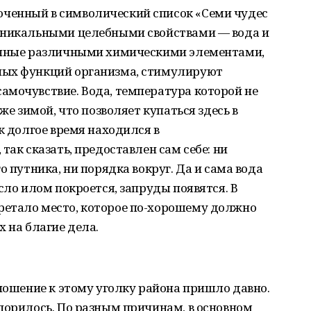
ченный в символический список «Семи чудес
уникальными целебными свойствами — вода и
щенные различными химическими элементами,
ных функций организма, стимулируют
амочувствие. Вода, температура которой не
же зимой, что позволяет купаться здесь в
к долгое время находился в
так сказать, предоставлен сам себе: ни
о путника, ни порядка вокруг. Да и сама вода
сло илом покроется, запруды появятся. В
етало место, которое по-хорошему должно
 на благие дела.
тношение к этому уголку района пришло давно.
порилось. По разным причинам, в основном