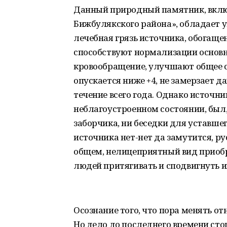
Данный природный памятник, вклю
Бижбулякского района», обладает 
лечебная грязь источника, обога
способствуют нормализации основ
кровообращение, улучшают общее с
опускается ниже +4, не замерзает да
течение всего года. Однако источни
неблагоустроенном состоянии, был, 
заборчика, ни беседки для уставшег
источника нет-нет да замутится, ру
общем, нелицеприятный вид приобр
людей притягивать и сподвигнуть их
Осознание того, что пора менять о
Но дело до последнего времени сто