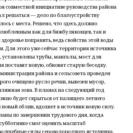
я совместной инициативе руководства района
ал решаться — дело по благоустройству
ось с места. Решено, что здесь должно
излюбленным как для бижбуляковцев, так и
и здоровье поправить, ведь свойства этой воды
. Для этого уже сейчас территория источника
 установлены трубы, мангалы, мост для
я поставят новую, обновят старую беседку.
министрации района и сельсовета проведен
рого очищено русло речки, вывезен мусор,
 пляжная зона. В планах на следующий год
можно будет скрыться от палящего летнего
 новый облик, вдохнет в источник новую силу.
аны по завершении трудового дня, когда
субботнике смог оценить масштаб
волшебные силы сероводородного источника,