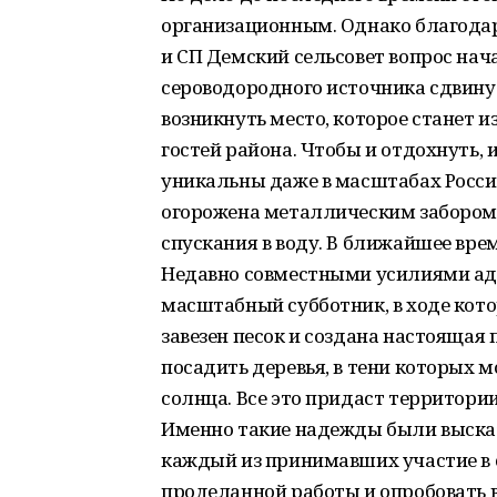
организационным. Однако благодар
и СП Демский сельсовет вопрос нач
сероводородного источника сдвинул
возникнуть место, которое станет 
гостей района. Чтобы и отдохнуть, 
уникальны даже в масштабах России
огорожена металлическим забором,
спускания в воду. В ближайшее врем
Недавно совместными усилиями ад
масштабный субботник, в ходе кото
завезен песок и создана настоящая
посадить деревья, в тени которых 
солнца. Все это придаст территории
Именно такие надежды были высказ
каждый из принимавших участие в 
проделанной работы и опробовать 