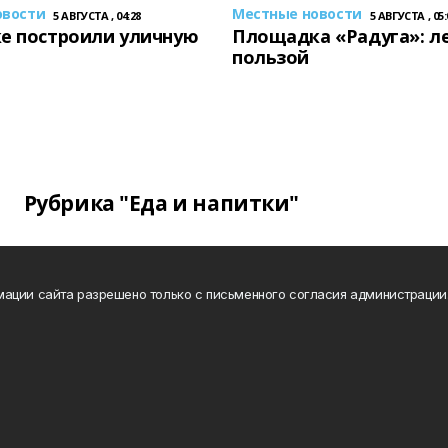
овости
Местные новости
5 АВГУСТА , 04:28
5 АВГУСТА , 05:
е построили уличную
Площадка «Радуга»: ле
пользой
Рубрика "Еда и напитки"
ации сайта разрешено только с письменного согласия администрации