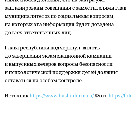
запланированы совещания с заместителями глав
муниципалитетов по социальным вопросам,
на которых эта информация будет доведена
до всех ответственных лиц.
Глава республики подчеркнул: вплоть
до завершения экзаменационной кампании
и выпускных вечеров вопросы безопасности
и психологической поддержки детей должны
оставаться на особом контроле.
Источник:
https://www.bashinform.ru/
Фото:
https://fo