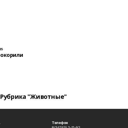
35
покорили
Рубрика "Животные"
.
Телефон
8(34743) 2-11-92