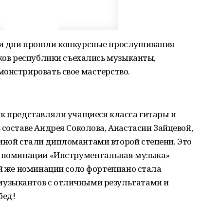
ти дни прошли конкурсные прослушивания
лков республики съехались музыканты,
монстрировать свое мастерство.
як представляли учащиеся класса гитары и
 составе Андрея Соколова, Анастасии Зайцевой,
ной стали дипломантами второй степени. Это
в номинации «Инструментальная музыка»
ой же номинации соло фортепиано стала
узыкантов с отличными результатами и
бед!