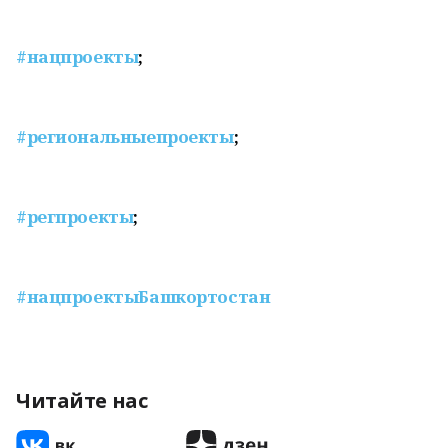
#нацпроекты
;
#региональныепроекты
;
#регпроекты
;
#нацпроектыБашкортостан
Читайте нас