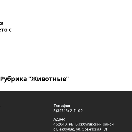
05
то с
Рубрика "Животные"
.
Телефон
8(34743) 2-11-92
Адрес
452040, РБ, Бижбулякский район,
с.Бижбуляк, ул. Советская, 31