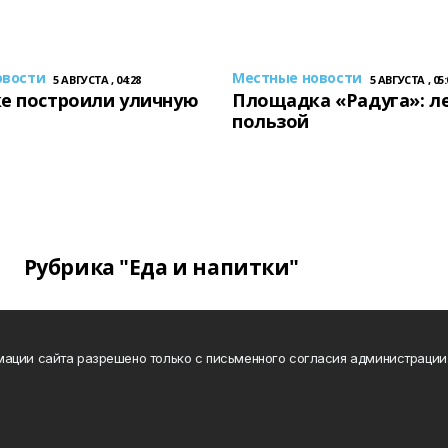
овости
Местные новости
5 АВГУСТА , 04:28
5 АВГУСТА , 05:
е построили уличную
Площадка «Радуга»: ле
пользой
Рубрика "Еда и напитки"
ации сайта разрешено только с письменного согласия администрации