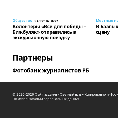
Общество
Местные н
5 АВГУСТА , 05:27
Волонтеры «Все для победы –
В Базлык
Бижбуляк» отправились в
сцену
экскурсионную поездку
Партнеры
Фотобанк журналистов РБ
© 2020-2026 Сайт издания «Светлый путь» Копирование информ
Об использовании персональных данных