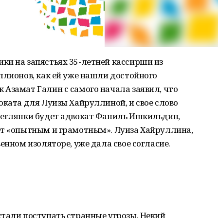
ки на запястьях 35-летней кассирши из
ллионов, как ей уже нашли достойного
Азамат Галин с самого начала заявил, что
оката для Луизы Хайруллиной, и свое слово
беглянки будет адвокат Фаниль Ишкильдин,
ет «опытным и грамотным». Луиза Хайруллина,
енном изоляторе, уже дала свое согласие.
тали поступать странные угрозы. Некий