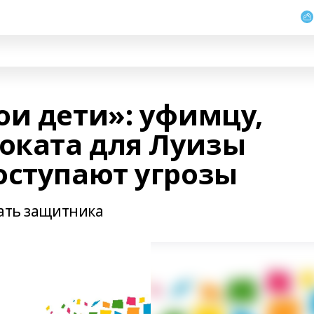
ои дети»: уфимцу,
оката для Луизы
оступают угрозы
вать защитника