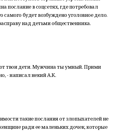
а послание в соцсетях, где потребовал
го самого будет возбуждено уголовное дело.
расправу над детьми общественника.
ют твои дети. Мужчина ты умный. Прими
, - написал некий А.К.
димости такие послания от злопыхателей не
женщине ради ее маленьких дочек, которые