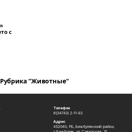
05
то с
Рубрика "Животные"
.
Телефон
8(34743) 2-11-92
Адрес
452040, РБ, Бижбулякский район,
с.Бижбуляк, ул. Советская, 31