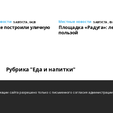
овости
Местные новости
5 АВГУСТА , 04:28
5 АВГУСТА , 05:
е построили уличную
Площадка «Радуга»: ле
пользой
Рубрика "Еда и напитки"
ации сайта разрешено только с письменного согласия администрации