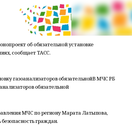
конопроект об обязательной установке
иях, сообщает ТАСС.
новку газоанализаторов обязательнойВ МЧС РБ
оанализаторов обязательной
равления МЧС по региону Марата Латыпова,
 безопасность граждан.