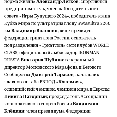
норма жизни»
Александр Легков
; спортивный
предприниматель, член наблюдательного
совета «Игры Будущего 2024», победитель этапа
Кубка Мира по ультратриатлону Swissultra 2260
км
Владимир Волошин
; вице-президент
федерации триатлона России, основатель
подразделения «Триатлон» сети клубов WORLD
CLASS, официальный амбассадор IRONMAN
RUSSIA
Виктория Шубина
; генеральный
директор Московского Марафона и Бегового
Сообщества
Дмитрий Тарасов
; начальник
главного штаба ВВПОД «Юнармия»,
олимпийский чемпион, чемпион мира и Европы
Никита Нагорный
; председатель Ассоциации
корпоративного спорта России
Владислав
Клёцкин
; член президиума Федерации