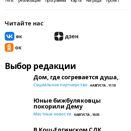
Теги:
реализация
программа
карта
награда
проект
Читайте нас
Выбор редакции
Дом, где согревается душа,
Социальное партнерство
4 АВГУСТА , 11:10
Юные бижбуляковцы
покорили Дему
Местные новости
4 АВГУСТА , 10:35
В Кош-Елгинском СДК