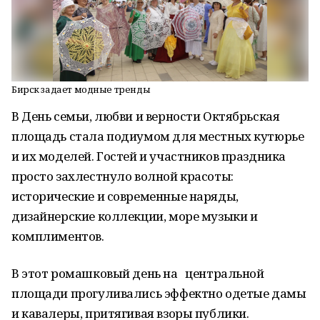
Бирск задает модные тренды
В День семьи, любви и верности Октябрьская
площадь стала подиумом для местных кутюрье
и их моделей. Гостей и участников праздника
просто захлестнуло волной красоты:
исторические и современные наряды,
дизайнерские коллекции, море музыки и
комплиментов.
В этот ромашковый день на центральной
площади прогуливались эффектно одетые дамы
и кавалеры, притягивая взоры публики.