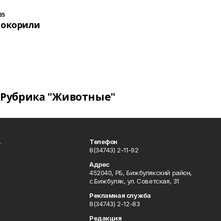
35
покорили
Рубрика "Животные"
.
Телефон
8(34743) 2-11-92
Адрес
452040, РБ, Бижбулякский район,
с.Бижбуляк, ул. Советская, 31
Рекламная служба
8(34743) 2-12-83
Редакция