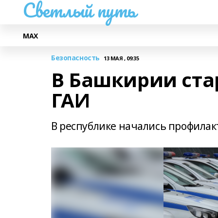
Светлый путь
МАХ
Безопасность
13 МАЯ , 09:35
В Башкирии ста
ГАИ
В республике начались профилак