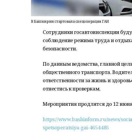
В Башкирии стартовала спецоперация ГАИ
Сотрудники госавтоинспекции будут
соблюдение режима труда и отдыха
безопасности.
По данным ведомства, главной цел
общественного транспорта. Водите
ответственности за жизнь и здоров
отнестись к проверкам.
Мероприятия продлятся до 12 июня
https://www.bashinform.ru/news/social
spetsoperatsiya-gai-4654485