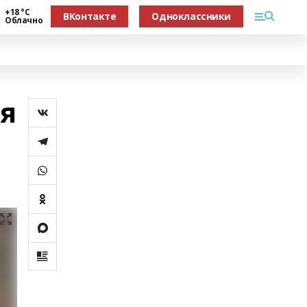
+18 °С
ВКонтакте
Одноклассники
Облачно
я