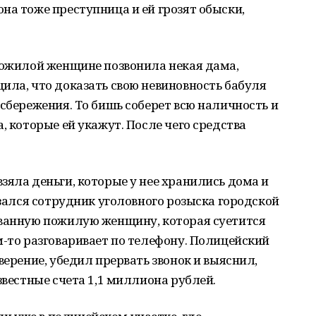
на тоже преступница и ей грозят обыски,
пожилой женщине позвонила некая дама,
ила, что доказать свою невиновность бабуля
 сбережения. То бишь соберет всю наличность и
, которые ей укажут. После чего средства
зяла деньги, которые у нее хранились дома и
азался сотрудник уголовного розыска городской
ованную пожилую женщину, которая суетится
м-то разговаривает по телефону. Полицейский
верение, убедил прервать звонок и выяснил,
звестные счета 1,1 миллиона рублей.