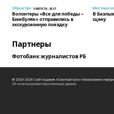
Общество
Местные н
5 АВГУСТА , 05:27
Волонтеры «Все для победы –
В Базлык
Бижбуляк» отправились в
сцену
экскурсионную поездку
Партнеры
Фотобанк журналистов РБ
© 2020-2026 Сайт издания «Светлый путь» Копирование информ
Об использовании персональных данных