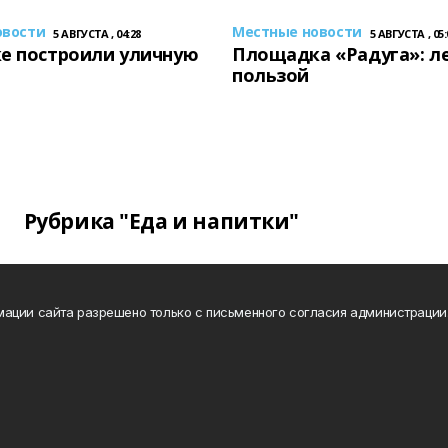
овости
Местные новости
5 АВГУСТА , 04:28
5 АВГУСТА , 05:
е построили уличную
Площадка «Радуга»: ле
пользой
Рубрика "Еда и напитки"
ации сайта разрешено только с письменного согласия администрации