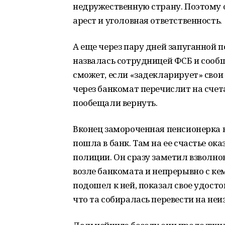
недружественную страну. Поэтому о
арест и уголовная ответственность.
А еще через пару дней запуганной 
назвалась сотрудницей ФСБ и сообщ
сможет, если «задекларирует» свои
через банкомат перечислит на счета
пообещали вернуть.
Вконец замороченная пенсионерка в
пошла в банк. Там на ее счастье ок
полиции. Он сразу заметил взволн
возле банкомата и непрерывно с ке
подошел к ней, показал свое удосто
что та собиралась перевести на неи