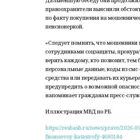
Дальнейшую беседу они продолжили
правоохранители выяснили обстоят
по факту покушения на мошенничес
пенсионеркой.
«Следует помнить, что мошенники м
сотрудниками соцзащиты, прокурату
верить каждому, кто позвонит, тем
персональные данные, коды из смс-
средства или передавать их курьер
предупредить о возможной опаснос
напоминает гражданам пресс-служ
Иллюстрация МВД по РБ.
https://resbash.ru/news/pravo/2026-05
finansovoy-katastrofy-4680184