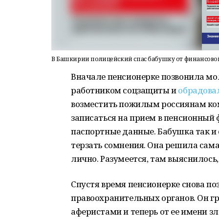
В Башкирии полицейский спас бабушку от финансово
Вначале пенсионерке позвонила мо
работником соцзащиты и
обрадова
возместить пожилым россиянам к
записаться на прием в пенсионный 
паспортные данные. Бабушка так и 
терзать сомнения. Она решила сама
лично. Разумеется, там выяснилось
Спустя время пенсионерке снова по
правоохранительных органов. Он гр
аферистами и теперь от ее имени 