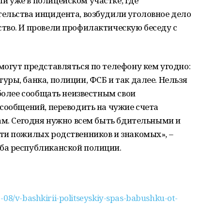
 уже в полицейском участке, где
ельства инцидента, возбудили уголовное дело
тво. И провели профилактическую беседу с
огут представляться по телефону кем угодно:
ры, банка, полиции, ФСБ и так далее. Нельзя
 более сообщать неизвестным свои
сообщений, переводить на чужие счета
ам. Сегодня нужно всем быть бдительными и
ти пожилых родственников и знакомых», –
ба республиканской полиции.
-08/v-bashkirii-politseyskiy-spas-babushku-ot-