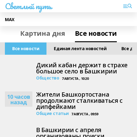
Светлый путь
МАХ
Картина дня
Все новости
Все новости
Единая лента новостей
Все дл
Дикий кабан держит в страхе
большое село в Башкирии
Общество
7 АВГУСТА , 10:20
Жители Башкортостана
10 часов
продолжают сталкиваться с
назад
дипфейками
Общие статьи
7 АВГУСТА , 09:59
В Башкирии с апреля
организованы поиски