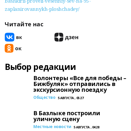
bashkirii-proveli-vesenniy-sev-na-95-
zaplanirovannykh-ploshchadey/
Читайте нас
Выбор редакции
Волонтеры «Все для победы –
Бижбуляк» отправились в
экскурсионную поездку
Общество
5 АВГУСТА , 05:27
В Базлыке построили
уличную сцену
Местные новости
5 АВГУСТА , 04:28