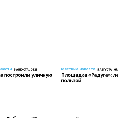
овости
Местные новости
5 АВГУСТА , 04:28
5 АВГУСТА , 05:
е построили уличную
Площадка «Радуга»: ле
пользой