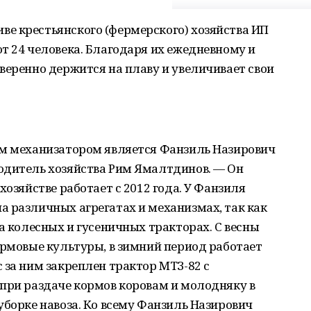
е крестьянского (фермерского) хозяйства ИП
т 24 человека. Благодаря их ежедневному и
веренно держится на плаву и увеличивает свои
ым механизатором является Фанзиль Назирович
одитель хозяйства Рим Ямалтдинов. — Он
хозяйстве работает с 2012 года. У Фанзиля
 различных агрегатах и механизмах, так как
а колесных и гусеничных тракторах. С весны
ормовые культуры, в зимний период работает
 за ним закреплен трактор МТЗ-82 с
 при раздаче кормов коровам и молодняку в
уборке навоза. Ко всему Фанзиль Назирович