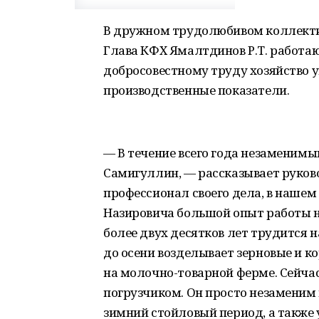
В дружном трудолюбивом коллектив
Глава КФХ Ямалтдинов Р.Т. работаю
добросовестному труду хозяйство у
производственные показатели.
— В течение всего года незаменим
Самигуллин, — рассказывает руков
профессионал своего дела, в нашем 
Назировича большой опыт работы на
более двух десятков лет трудится н
до осени возделывает зерновые и к
на молочно-товарной ферме. Сейчас
погрузчиком. Он просто незаменим
зимний стойловый период, а также 