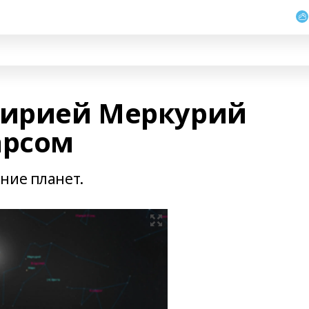
кирией Меркурий
арсом
ние планет.