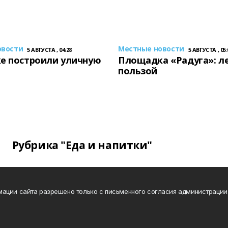
овости
Местные новости
5 АВГУСТА , 04:28
5 АВГУСТА , 05:
е построили уличную
Площадка «Радуга»: ле
пользой
Рубрика "Еда и напитки"
ации сайта разрешено только с письменного согласия администрации