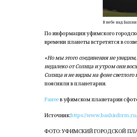
В небе над Башк
По информации уфимского городског
времени планеты встретятся в созв
«Но мы этого соединения не увидим,
недалеко от Солнца и утром они восх
Солнца и не видны на фоне светлого 
пояснили в планетарии.
Ранее
в уфимском планетарии сфото
Источник:
https://www.bashinform.ru
ФОТО: УФИМСКИЙ ГОРОДСКОЙ ПЛА