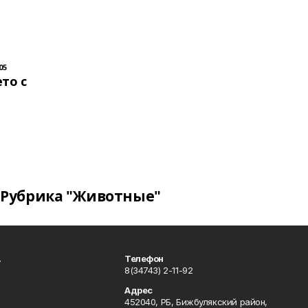
05
то с
Рубрика "Животные"
.
Телефон
8(34743) 2-11-92
Адрес
452040, РБ, Бижбулякский район,