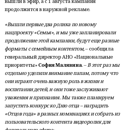
вышли в эфир, а с 1 августа кампания
продолжится в наружной рекламе.
«Вышли первые два ролика по новому
нацпроекту «Семья», и мы уже запланировали
продолжение этой кампании, будут еще разные
форматы с семейным контентом,
– сообщила
генеральный директор АНО «Национальные
приоритеты»
София Малявина
. –
В этот раз мы
отдельно уделили внимание папам, потому что
они играют очень важную роль в жизни и
воспитании детей, и они тоже заслуживают
уважения и признания. Мы также планируем
запустить конкурс ко Дню отца – наградить
«Отцов года» в разных номинациях и собрать из
пользовательского контента видеоролик для
федерального эфира
».