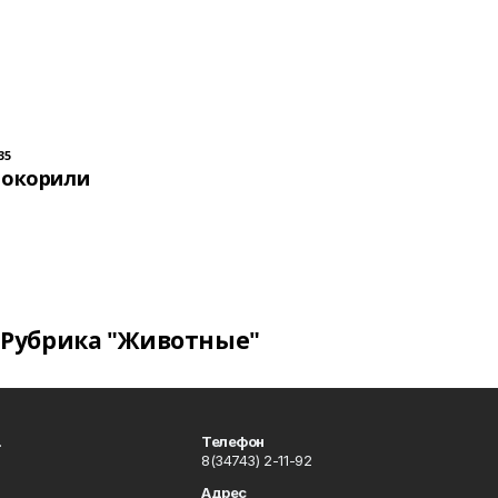
35
покорили
Рубрика "Животные"
.
Телефон
8(34743) 2-11-92
Адрес