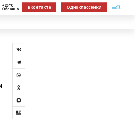
+26 °С
ВКонтакте
Одноклассники
Облачно
м