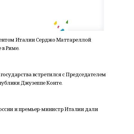
идентом Италии Серджо Маттареллой
 в Риме.
 государства встретился с Председателем
публики Джузеппе Конте.
России и премьер-министр Италии дали