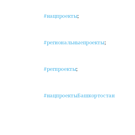
#нацпроекты
;
#региональныепроекты
;
#регпроекты
;
#нацпроектыБашкортостан