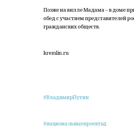
Позже на вилле Мадама – в доме пр
обед с участием представителей р
гражданских обществ.
kremlin.ru
#ВладимирПутин
#национальныепроекты
;