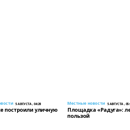
овости
Местные новости
5 АВГУСТА , 04:28
5 АВГУСТА , 05:
е построили уличную
Площадка «Радуга»: ле
пользой