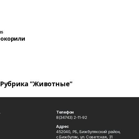
35
покорили
Рубрика "Животные"
.
Телефон
8(34743) 2-11-92
Адрес
452040, РБ, Бижбулякский район,
с.Бижбуляк, ул. Советская, 31