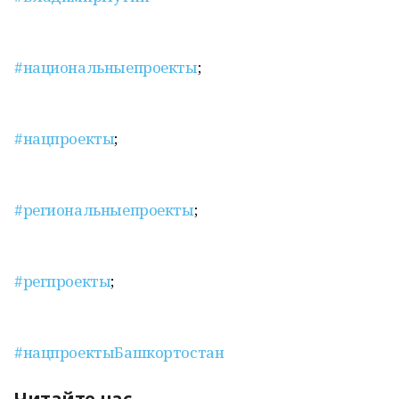
#национальныепроекты
;
#нацпроекты
;
#региональныепроекты
;
#регпроекты
;
#нацпроектыБашкортостан
Читайте нас