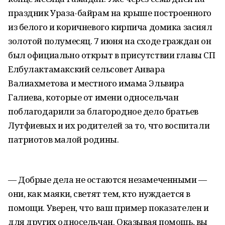
праздник Ураза-байрам на крыше построенного
из белого и коричневого кирпича домика засиял
золотой полумесяц. 7 июня на сходе граждан он
был официально открыт в присутствии главы СП
Елбулактамакский сельсовет Анвара
Валиахметова и местного имама Эльвира
Галиева, которые от имени односельчан
поблагодарили за благородное дело братьев
Лутфиевых и их родителей за то, что воспитали
патриотов малой родины.
— Добрые дела не остаются незамеченными —
они, как маяки, светят тем, кто нуждается в
помощи. Уверен, что ваш пример показателен и
для других односельчан. Оказывая помощь, вы