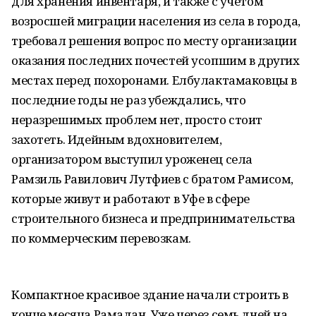
для хранения инвентаря, и также с учетом
возросшей миграции населения из села в города,
требовал решения вопрос по месту организации
оказания последних почестей усопшим в других
местах перед похоронами. Елбулактамаковцы в
последние годы не раз убеждались, что
неразрешимых проблем нет, просто стоит
захотеть. Идейным вдохновителем,
организатором выступил уроженец села
Рамзиль Равилович Лутфиев с братом Рамисом,
которые живут и работают в Уфе в сфере
строительного бизнеса и предпринимательства
по коммерческим перевозкам.
Компактное красивое здание начали строить в
конце месяца Рамадан. Уже через семь дней на