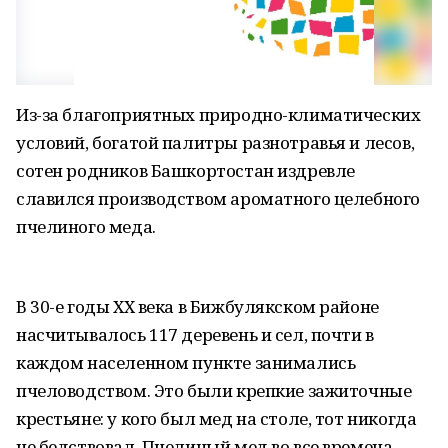
Из-за благоприятных природно-климатических
условий, богатой палитры разнотравья и лесов,
сотен родников Башкортостан издревле
славился производством ароматного целебного
пчелиного меда.
В 30-е годы ХХ века в Бижбулякском районе
насчитывалось 117 деревень и сел, почти в
каждом населенном пункте занимались
пчеловодством. Это были крепкие зажиточные
крестьяне: у кого был мед на столе, тот никогда
не бедствовал. Пчелиный мед во все времена —