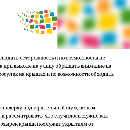
людать осторожность и по возможности не
 а при выходе на улицу обращать внимание на
сосулек на крышах и по возможности обходить
и наверху подозрительный шум, нельзя
 и рассматривать, что случилось. Нужно как
 козырек крыши послужит укрытием от