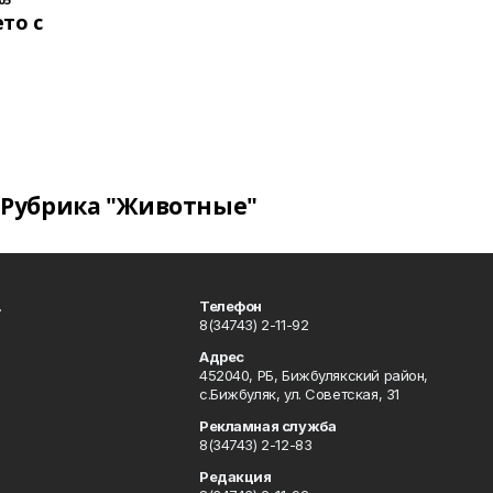
то с
Рубрика "Животные"
.
Телефон
8(34743) 2-11-92
Адрес
452040, РБ, Бижбулякский район,
с.Бижбуляк, ул. Советская, 31
Рекламная служба
8(34743) 2-12-83
Редакция