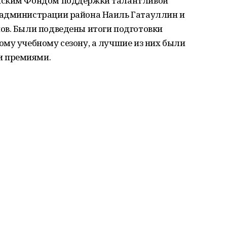
нским Фондом поддержки талантливой
 администрации района Наиль Гатауллин и
ов. Были подведены итоги подготовки
му учебному сезону, а лучшие из них были
 премиями.