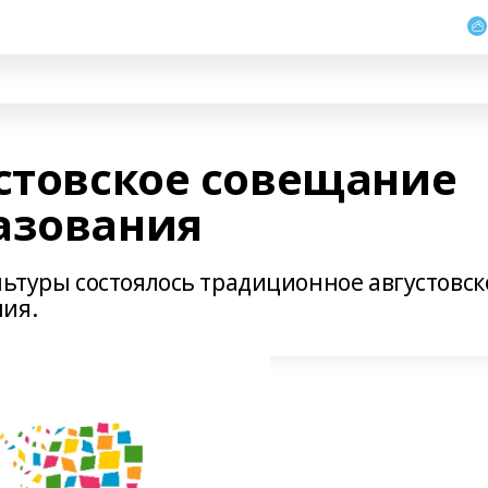
устовское совещание
азования
льтуры состоялось традиционное августовск
ия.