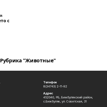
05
то с
Рубрика "Животные"
.
Телефон
8(34743) 2-11-92
Адрес
452040, РБ, Бижбулякский район,
с.Бижбуляк, ул. Советская, 31