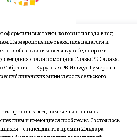
 оформили выставки, которые из года в год
ем. На мероприятие съехались педагоги и
еся, особо отличившиеся в учебе, спорте и
дсовещания стали помощник Главы РБ Салават
го Собрания — Курултая РБ Ильдус Гумеров и
 республиканских министерств сельского
тоги прошлых лет, намечены планы на
рспективы и имеющиеся проблемы. Состоялось
чащихся – стипендиатов премии Ильдара