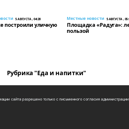
овости
Местные новости
5 АВГУСТА , 04:28
5 АВГУСТА , 05:
е построили уличную
Площадка «Радуга»: ле
пользой
Рубрика "Еда и напитки"
ации сайта разрешено только с письменного согласия администрации