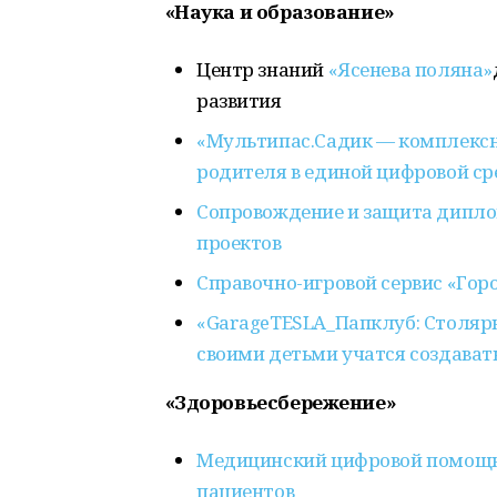
«Наука и образование»
Центр знаний
«Ясенева поляна»
развития
«Мультипас.Садик — комплексно
родителя в единой цифровой ср
Сопровождение и защита диплом
проектов
Справочно-игровой сервис «Город
«GarageTESLA_Папклуб: Столярн
своими детьми учатся создават
«Здоровьесбережение»
Медицинский цифровой помощн
пациентов