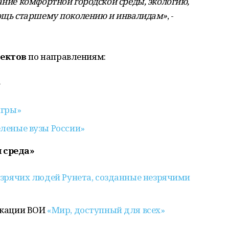
ание комфортной городской среды, экологию,
мощь старшему поколению и инвалидам»
, -
оектов
по направлениям:
»
игры»
еленые вузы России»
я среда»
зрячих людей Рунета, созданные незрячими
икации ВОИ
«Мир, доступный для всех»