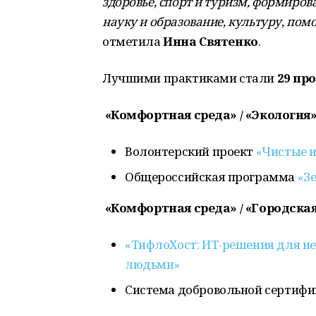
здоровье, спорт и туризм, формиров
науку и образование, культуру, по
отметила
Инна Святенко
.
Лучшими практиками стали
29 пр
«Комфортная среда» / «Экология
Волонтерский проект
«Чистые 
Общероссийская программа
«З
«Комфортная среда» / «Городска
«ТифлоХост: ИТ-решения для не
людьми»
Система добровольной сертиф