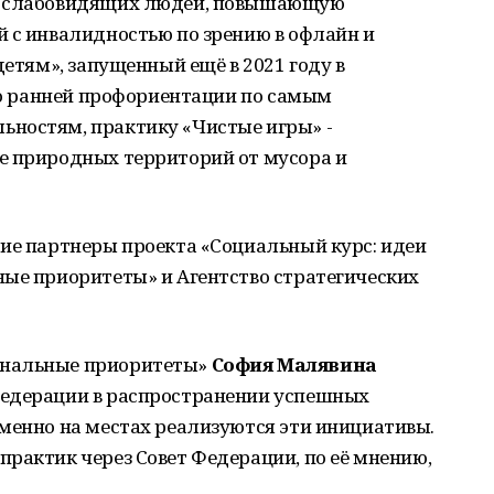
и слабовидящих людей, повышающую
 с инвалидностью по зрению в офлайн и
детям», запущенный ещё в 2021 году в
 по ранней профориентации по самым
ностям, практику «Чистые игры» -
е природных территорий от мусора и
тие партнеры проекта «Социальный курс: идеи
ные приоритеты» и Агентство стратегических
ональные приоритеты»
София Малявина
Федерации в распространении успешных
менно на местах реализуются эти инициативы.
рактик через Совет Федерации, по её мнению,