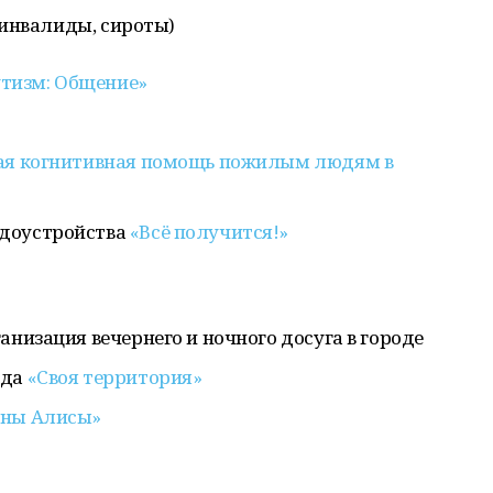
 инвалиды, сироты)
тизм: Общение»
ная когнитивная помощь пожилым людям в
удоустройства
«Всё получится!»
ганизация вечернего и ночного досуга в городе
еда
«Своя территория»
Сны Алисы»