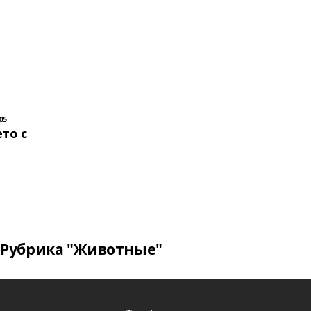
05
то с
Рубрика "Животные"