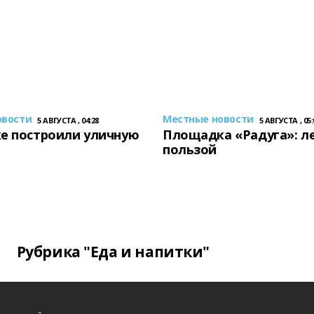
овости
Местные новости
5 АВГУСТА , 04:28
5 АВГУСТА , 05:
е построили уличную
Площадка «Радуга»: ле
пользой
Рубрика "Еда и напитки"